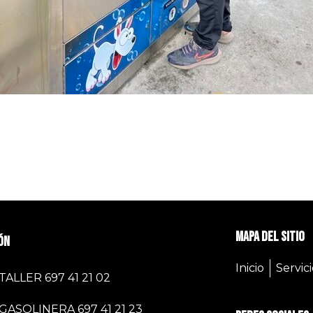
Mapa del sitio
ón
Inicio
Servici
TALLER 697 41 21 02
GASOLINERA 697 41 21 23