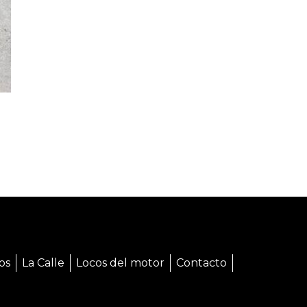
os
La Calle
Locos del motor
Contacto